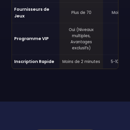
Fournisseurs de
Plus de 70
Moins de
Jeux
Oui (Niveaux
multiples,
Programme VIP
Non
Avantages
exclusifs)
Inscription Rapide
Moins de 2 minutes
5-10 minu