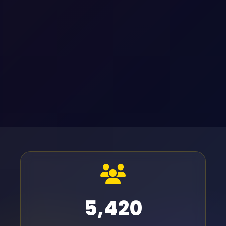
5,420