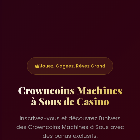
Jouez, Gagnez, Rêvez Grand
Crowncoins Machines
à Sous de Casino
Inscrivez-vous et découvrez l'univers
des Crowncoins Machines à Sous avec
des bonus exclusifs.