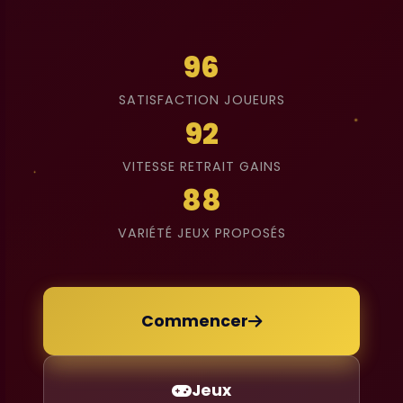
96
SATISFACTION JOUEURS
92
VITESSE RETRAIT GAINS
88
VARIÉTÉ JEUX PROPOSÉS
Commencer
Jeux