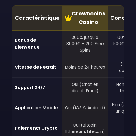
Crowncoins
Caractéristique
Concurr
Casino
300% jusqu'à
100% jusq
Bonus de
3000€ + 200 Free
500€ + 50 
Bienvenue
Spins
Spins
3-5 jour
Vitesse de Retrait
Moins de 24 heures
ouvrabl
Oui (Chat en
Non (Heu
Support 24/7
direct, Email)
limitée
Non (Site m
Application Mobile
Oui (iOS & Android)
uniqueme
Oui (Bitcoin,
Paiements Crypto
Non
Ethereum, Litecoin)