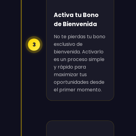
Activa tu Bono
de Bienvenida
No te pierdas tu bono
exclusivo de
3
bienvenida. Activarlo
es un proceso simple
y rápido para
maximizar tus
oportunidades desde
el primer momento.