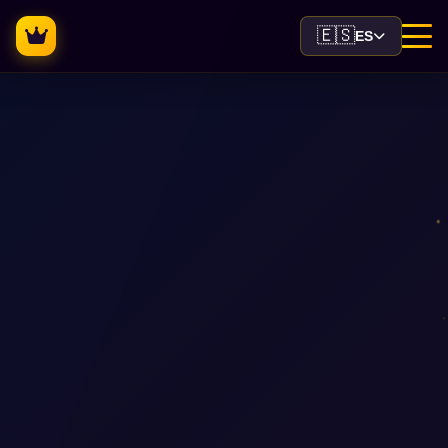
🇪🇸
ES