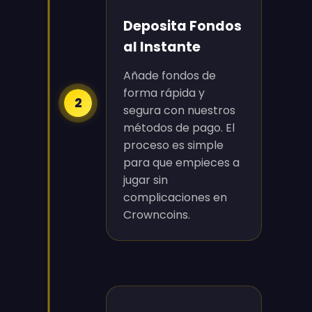
Deposita Fondos
al Instante
Añade fondos de
forma rápida y
2
segura con nuestros
métodos de pago. El
proceso es simple
para que empieces a
jugar sin
complicaciones en
Crowncoins.