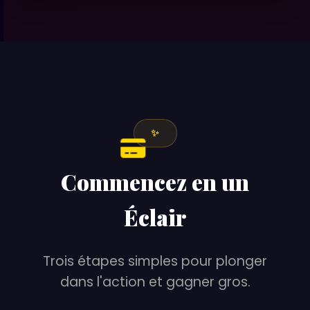
✨
Commencez en un
Éclair
Trois étapes simples pour plonger
dans l'action et gagner gros.