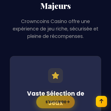
Majeurs
Crowncoins Casino offre une
expérience de jeu riche, sécurisée et
pleine de récompenses.
Vaste Sélection de
Jeux
S'INSCRIRE