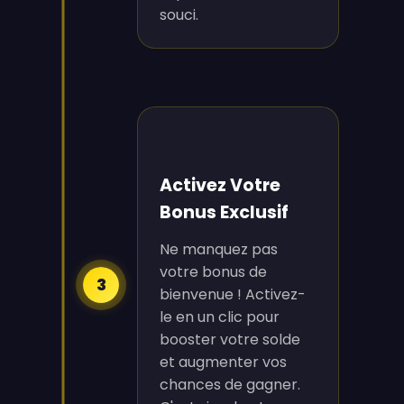
souci.
Activez Votre
Bonus Exclusif
Ne manquez pas
votre bonus de
3
bienvenue ! Activez-
le en un clic pour
booster votre solde
et augmenter vos
chances de gagner.