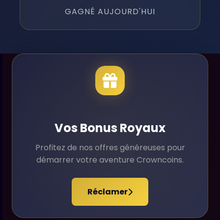
GAGNÉ AUJOURD'HUI
Vos Bonus Royaux
Profitez de nos offres généreuses pour
démarrer votre aventure Crowncoins.
Réclamer